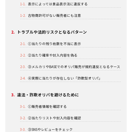
1-1.
表示によっては景品表示法に違反する
1-2.
古物商許可がない販売者にも注意
2.
トラブルや法的リスクとなるパターン
2-1.
①当たりの残り枚数を不当に表示
2-2.
②当たり確率や封入内容を偽る
2-3.
③メルカリやBASEでのオリパ販売が規約違反となるケース
2-4.
④実際に当たりが存在しない「詐欺型オリパ」
3.
違法・詐欺オリパを避けるために
3-1.
①販売者情報を確認する
3-2.
②当たりリストや封入内容を確認
3-3.
③SNSやレビューをチェック