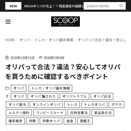
NEW
MEGAオリパが炎上！？発送遅延の経緯と評判・当選報告を解説
HOME
オリパ
トレカ・オリパ基本情報
オリパって合法？違法？安心して
2025年10月31日
2026年3月6日
オリパって合法？違法？安心してオリパ
を買うために確認するべきポイント
オリパ
トレカ・オリパ基本情報
オリパ
オリパ 騙された
オリパトラブル
オリパ合法
オリパ違法
オンラインオリパ
トレカ
トレカオリパ
ポケカ
メルカリ規約
ワンピースカード
古物営業法
景品表示法
確率販売
詐欺
詐欺オリパ
返金
遊戯王