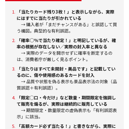
「当たりカード残り3枚！」と表示しながら、実際
にはすでに当たりが引かれている
→ 購入者が「まだチャンスがある」と誤認して買
う構図。典型的な有利誤認。
「確率○％で当たり確定！」と明記しているが、確
率の根拠が存在しない／実際の封入率と異なる
→ 実際のデータを開示せずに確率を断定するの
は、消費者庁が厳しく見るポイント。
「当たりはすべて未開封・美品です」と記載してい
るのに、傷や使用感のあるカードを封入
→ 品質や状態を偽る表示も景品表示法の対象（品
質誤認＋有利誤認）。
「限定◯口・今だけ」など数量・期間限定を強調し
て販売を煽るが、実際は継続的に販売している
→ 期間限定・数量限定の虚偽表示も「有利誤認表
示」に該当。
「高額カード必ず当たる！」と書きながら、実際に