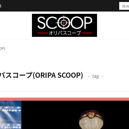
説
P)
コープ(ORIPA SCOOP)
tag