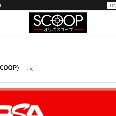
説
COOP)
tag