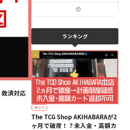
ニュース、事件、炎上
24
ランキング
・救済対応
オリパ
The TCG Shop AKIHABARAが2
ヶ月で破産！？未入金・高額カ