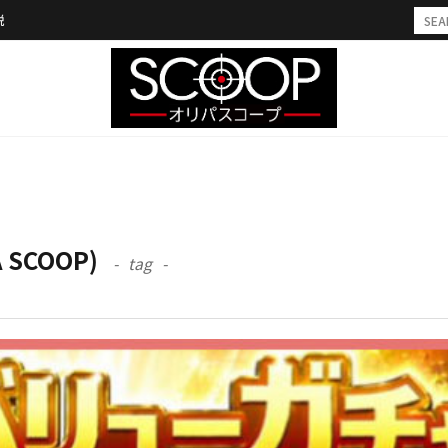
説
SCOOP)
tag