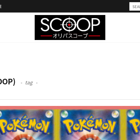
説
OOP)
tag