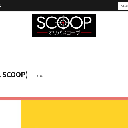
説
SCOOP)
tag