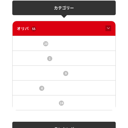
カテゴリー
オリパ
55
オリパサイト
20
カードショップ
1
トレカ・オリパ基本情報
9
トレカ情報
4
ニュース、事件、炎上
24