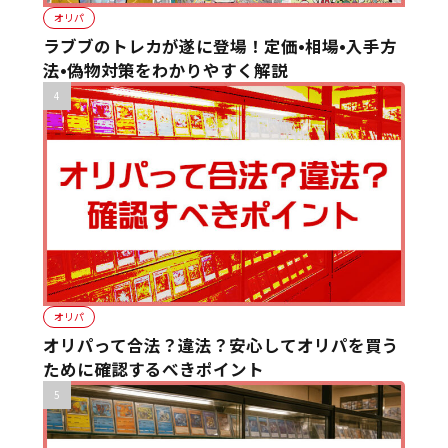
オリパ
ラブブのトレカが遂に登場！定価•相場•入手方
法•偽物対策をわかりやすく解説
オリパ
オリパって合法？違法？安心してオリパを買う
ために確認するべきポイント