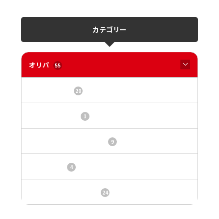
カテゴリー
オリパ
55
オリパサイト
20
カードショップ
1
トレカ・オリパ基本情報
9
トレカ情報
4
ニュース、事件、炎上
24