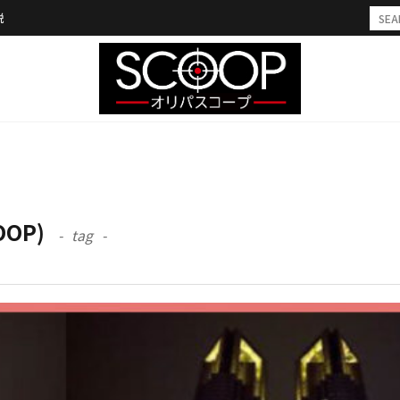
説
OOP)
tag