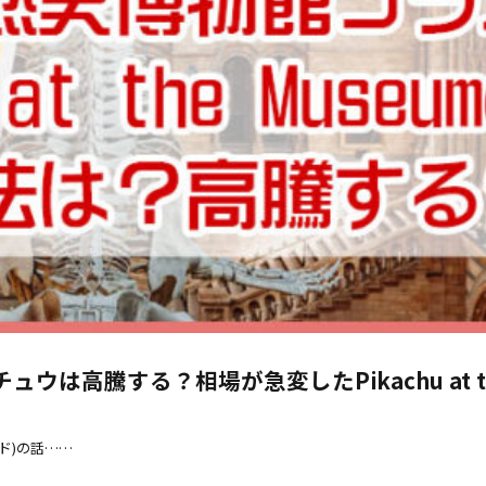
は高騰する？相場が急変したPikachu at t
カード)の話……