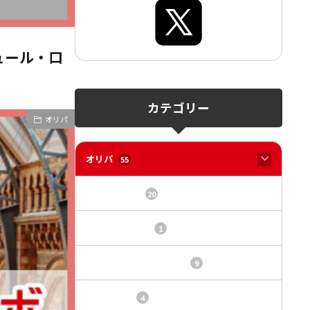
ュール・口
カテゴリー
オリパ
オリパ
55
オリパサイト
20
カードショップ
1
トレカ・オリパ基本情報
9
トレカ情報
4