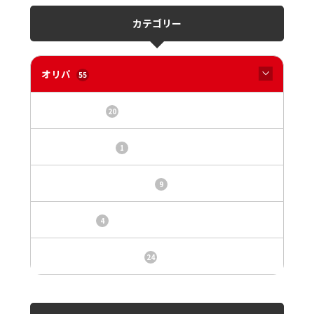
カテゴリー
オリパ
55
オリパサイト
20
カードショップ
1
トレカ・オリパ基本情報
9
トレカ情報
4
ニュース、事件、炎上
24