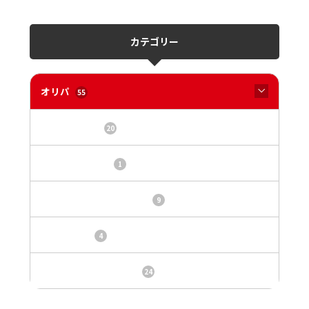
カテゴリー
オリパ
55
オリパサイト
20
カードショップ
1
トレカ・オリパ基本情報
9
トレカ情報
4
ニュース、事件、炎上
24