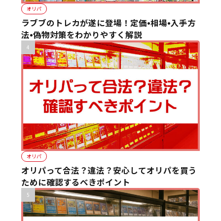
オリパ
ラブブのトレカが遂に登場！定価•相場•入手方
法•偽物対策をわかりやすく解説
オリパ
オリパって合法？違法？安心してオリパを買う
ために確認するべきポイント