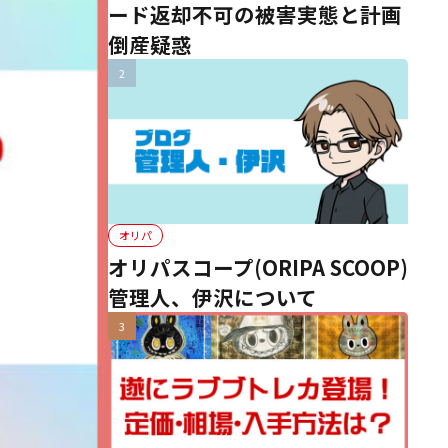
ード返却不可の被害実態と計画
倒産疑惑
オリパ
オリパスコープ(ORIPA SCOOP)
管理人、伊沢について