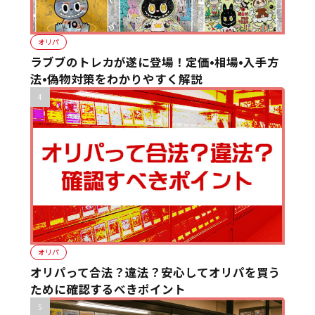
オリパ
ラブブのトレカが遂に登場！定価•相場•入手方
法•偽物対策をわかりやすく解説
オリパ
オリパって合法？違法？安心してオリパを買う
ために確認するべきポイント