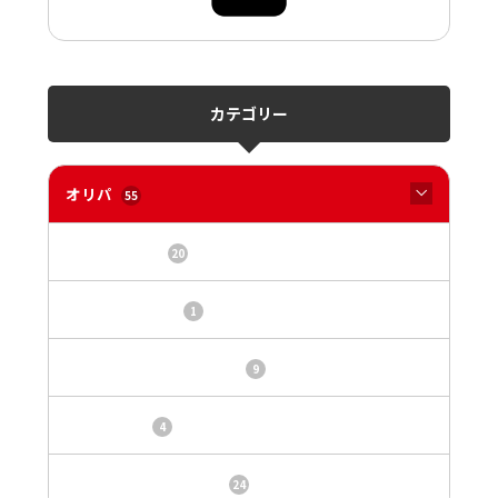
カテゴリー
オリパ
55
オリパサイト
20
カードショップ
1
トレカ・オリパ基本情報
9
トレカ情報
4
ニュース、事件、炎上
24