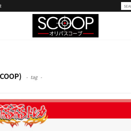
説
COOP)
tag