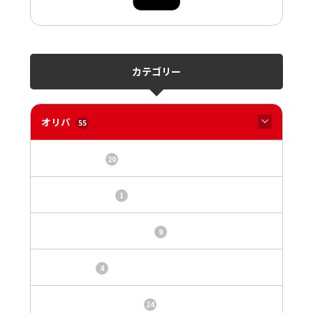
カテゴリー
オリパ
55
オリパサイト
20
カードショップ
1
トレカ・オリパ基本情報
9
トレカ情報
4
ニュース、事件、炎上
24