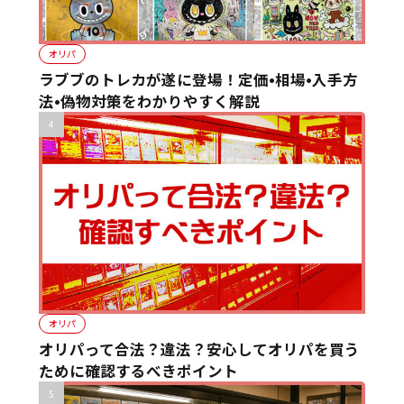
オリパ
ラブブのトレカが遂に登場！定価•相場•入手方
法•偽物対策をわかりやすく解説
オリパ
オリパって合法？違法？安心してオリパを買う
ために確認するべきポイント