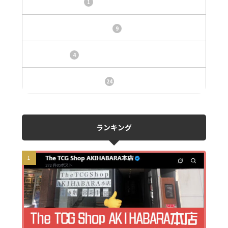
カードショップ
1
トレカ・オリパ基本情報
9
トレカ情報
4
ニュース、事件、炎上
24
ランキング