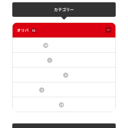
カテゴリー
オリパ
55
オリパサイト
20
カードショップ
1
トレカ・オリパ基本情報
9
トレカ情報
4
ニュース、事件、炎上
24