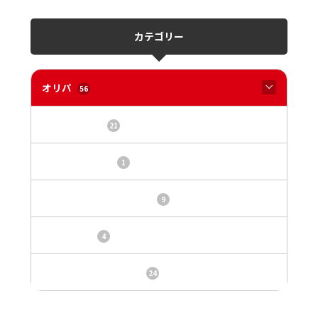
カテゴリー
オリパ
56
オリパサイト
21
カードショップ
1
トレカ・オリパ基本情報
9
トレカ情報
4
ニュース、事件、炎上
24