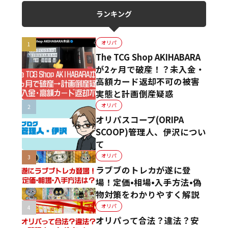
ランキング
オリパ
The TCG Shop AKIHABARA
が2ヶ月で破産！？未入金・
高額カード返却不可の被害
実態と計画倒産疑惑
オリパ
オリパスコープ(ORIPA
SCOOP)管理人、伊沢につい
て
オリパ
ラブブのトレカが遂に登
場！定価•相場•入手方法•偽
物対策をわかりやすく解説
オリパ
オリパって合法？違法？安