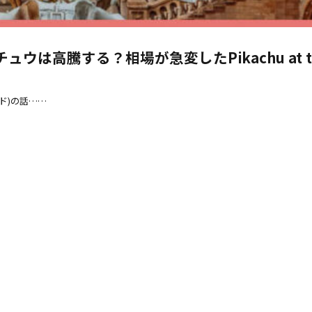
は高騰する？相場が急変したPikachu at t
カード)の話……