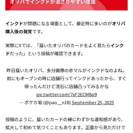
オリパでインクドが混ざりやすい理由
インクド
が問題になる場面として、最近特に多いのが
オリパ
購入後の発覚
です。
実際にXでは、「届いたオリパのカードをよく見たら
インク
ド
だった」という投稿が確認できます。
昨日届いたオリパ、多分画像の赤マルがインクドなのよね。
前にもオープンの時に店舗行ってインクドあったから、すぐ
帰ったんだけど流石に店舗凸ってみるかな
pic.twitter.com/7xF2ECM8p9
— ポケカ垢 (@pao__n18)
September 25, 2025
投稿のように、届いたカードの縁にわずかな違和感があり、
拡大して初めて気づくこともあります。正面から見ただけで