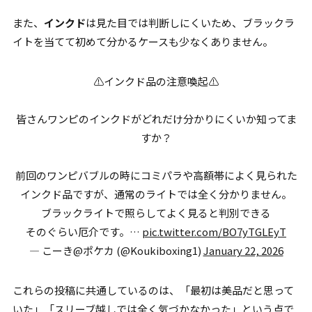
また、
インクド
は見た目では判断しにくいため、ブラックラ
イトを当てて初めて分かるケースも少なくありません。
⚠️インクド品の注意喚起⚠️
皆さんワンピのインクドがどれだけ分かりにくいか知ってま
すか？
前回のワンピバブルの時にコミパラや高額帯によく見られた
インクド品ですが、通常のライトでは全く分かりません。
ブラックライトで照らしてよく見ると判別できる
そのぐらい厄介です。…
pic.twitter.com/BO7yTGLEyT
— こーき@ポケカ (@Koukiboxing1)
January 22, 2026
これらの投稿に共通しているのは、「最初は美品だと思って
いた」「スリーブ越しでは全く気づかなかった」という点で