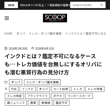
NEW
MEGAオリパが炎上！？発送遅延の経緯と評判・当選報告を解説
HOME
オリパ
トレカ・オリパ基本情報
インクドとは？鑑定不可になるケ
2026年2月26日
2026年6月13日
インクドとは？鑑定不可になるケース
も…トレカ価値を台無しにするオリパに
も潜む悪質行為の見分け方
オリパ
トレカ・オリパ基本情報
PSA
インクド
オリパ
カード投資
トレカ
トレカ市場
トレカ改変
ブラックライト
ポケカ
ワンピースカード
再シュリンク
悪質
無価値
鑑定不可