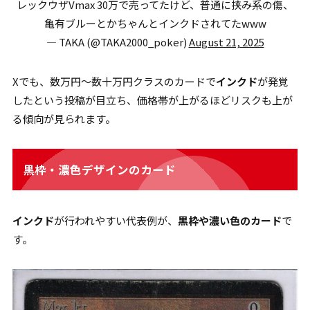
レックウザVmax 30万で売ってたけど、普通に挟み系の傷、
亀有ブルーとかちゃんとインクドされてたwww
— TAKA (@TAKA2000_poker)
August 21, 2025
Xでも、数万円〜数十万円クラスのカードで
インクド
が発覚
したという投稿が目立ち、価格帯が上がるほどリスクも上が
る傾向が見られます。
黒枠・濃色デザインのカード
インクド
が行われやすい代表例が、
黒枠や濃い色のカード
で
す。