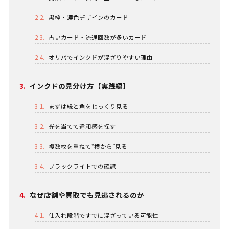
2-2.
黒枠・濃色デザインのカード
2-3.
古いカード・流通回数が多いカード
2-4.
オリパでインクドが混ざりやすい理由
3.
インクドの見分け方【実践編】
3-1.
まずは縁と角をじっくり見る
3-2.
光を当てて違和感を探す
3-3.
複数枚を重ねて“横から”見る
3-4.
ブラックライトでの確認
4.
なぜ店舗や買取でも見逃されるのか
4-1.
仕入れ段階ですでに混ざっている可能性