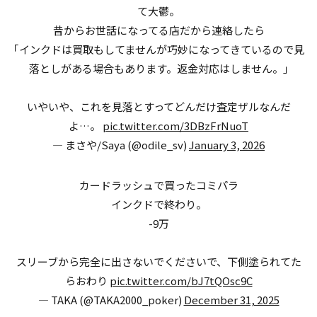
て大鬱。
昔からお世話になってる店だから連絡したら
｢インクドは買取もしてませんが巧妙になってきているので見
落としがある場合もあります。返金対応はしません。｣
いやいや、これを見落とすってどんだけ査定ザルなんだ
よ…。
pic.twitter.com/3DBzFrNuoT
— まさや/Saya (@odile_sv)
January 3, 2026
カードラッシュで買ったコミパラ
インクドで終わり。
-9万
スリーブから完全に出さないでくださいで、下側塗られてた
らおわり
pic.twitter.com/bJ7tQOsc9C
— TAKA (@TAKA2000_poker)
December 31, 2025