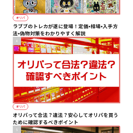
オリパ
ラブブのトレカが遂に登場！定価•相場•入手方
法•偽物対策をわかりやすく解説
オリパ
オリパって合法？違法？安心してオリパを買う
ために確認するべきポイント