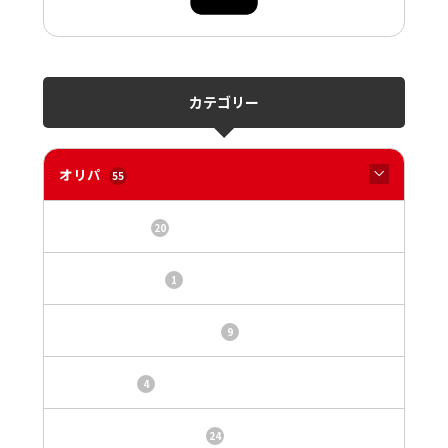
カテゴリー
オリパ
55
オリパサイト
20
カードショップ
1
トレカ・オリパ基本情報
9
トレカ情報
4
ニュース、事件、炎上
24