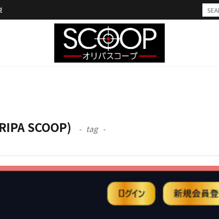
説
PA SCOOP)
tag