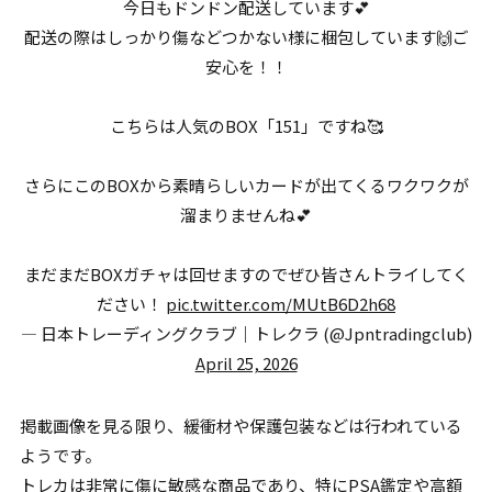
今日もドンドン配送しています💕
配送の際はしっかり傷などつかない様に梱包しています🙌ご
安心を！！
こちらは人気のBOX「151」ですね🥰
さらにこのBOXから素晴らしいカードが出てくるワクワクが
溜まりませんね💕
まだまだBOXガチャは回せますのでぜひ皆さんトライしてく
ださい！
pic.twitter.com/MUtB6D2h68
— 日本トレーディングクラブ｜トレクラ (@Jpntradingclub)
April 25, 2026
掲載画像を見る限り、緩衝材や保護包装などは行われている
ようです。
トレカは非常に傷に敏感な商品であり、特にPSA鑑定や高額