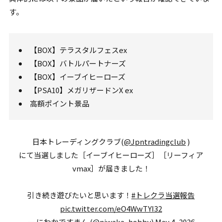
す。
【BOX】テラスタルフェスex
【BOX】バトルパートナーズ
【BOX】イーブイヒーローズ
【PSA10】メガリザードンX ex
高額ポイント景品
日本トレーディングクラブ(
@Jpntradingclub
)
にて当選しました［イーブイヒーローズ］［リーフィア
vmax］が届きました！
引き続き遊びたいと思います！
#トレクラ当選報告
pic.twitter.com/eO4WwTYI32
— にわかですまん (@niwaka_hobby)
May 4, 2026