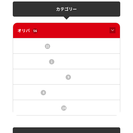
カテゴリー
オリパ
56
オリパサイト
21
カードショップ
1
トレカ・オリパ基本情報
9
トレカ情報
4
ニュース、事件、炎上
24