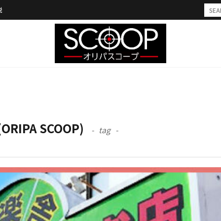
説
IPA SCOOP)
tag