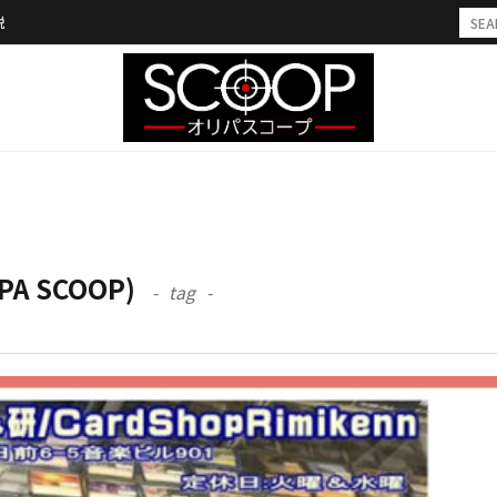
説
A SCOOP)
tag