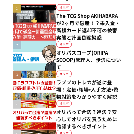
オリパ
The TCG Shop AKIHABARA
が2ヶ月で破産！？未入金・
高額カード返却不可の被害
実態と計画倒産疑惑
オリパ
オリパスコープ(ORIPA
SCOOP)管理人、伊沢につい
て
オリパ
ラブブのトレカが遂に登
場！定価•相場•入手方法•偽
物対策をわかりやすく解説
オリパ
オリパって合法？違法？安
心してオリパを買うために
確認するべきポイント
オリパ