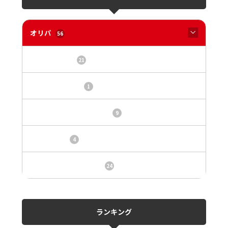
オリパ
56
オリパサイト
21
カードショップ
1
トレカ・オリパ基本情報
9
トレカ情報
4
ニュース、事件、炎上
24
ランキング