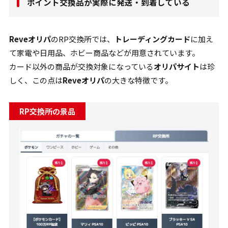
ポイント交換品が実際に発送・到着している
Reveオリパ
のRP交換所では、
トレーディングカード
に加え
て家電や日用品、ホビー商品などが用意されています。
カード以外の商品が交換対象になっている
オリパサイト
は珍
しく、この点は
Reveオリパ
の大きな特徴です。
RP交換所の景品