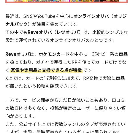
最近は、SNSやYouTubeを中心に
オンラインオリパ
（
オリジ
ナルパック
）が注目を集めています。
その中でも
Reveオリパ
（
レヴオリパ
）は、比較的シンプルな
設計で運営されているオンラインオリパのひとつです。
Reveオリパ
は、
ポケモンカード
を中心に一部ホビー系の商品
を扱っており、ガチャで獲得したRPを使ってカードだけでな
く
家電や実用品と交換できる点が特徴
です。
X上では、カードの当選報告に加えて、RP交換で実際に商品
が届いたという投稿も確認できます。
一方で、サービス開始からまだ日が浅いこともあり、口コミ
の数自体は多くなく、投稿が特定のユーザーに偏りやすい傾
向があります。
また、公式サイト上では複数ジャンルのタブが表示されてい
ますが、実際に常時販売されているガチャは限られており、