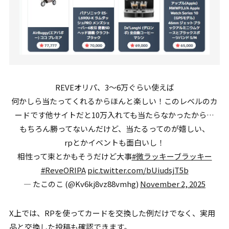
REVEオリパ、3〜6万ぐらい使えば
何かしら当たってくれるからほんと楽しい！このレベルのカ
ードです他サイトだと10万入れても当たらなかったから…
もちろん勝ってないんだけど、当たるってのが嬉しい、
rpとかイベントも面白いし！
相性って束とかもそうだけど大事
#微ラッキーブラッキー
#ReveORIPA
pic.twitter.com/bUiudsjT5b
— たこのこ (@Kv6kj8vz88vmhg)
November 2, 2025
X上では、RPを使ってカードを交換した例だけでなく、実用
品と交換した投稿も確認できます。