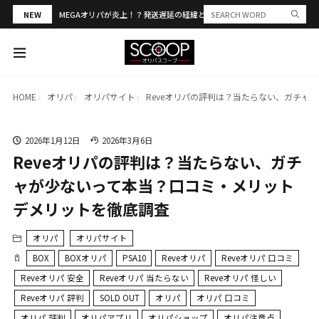
NEW
MEGAオリパが炎上！？発送遅延の経緯と評判・当選報告を解説
HOME
オリパ
オリパサイト
Reveオリパの評判は？当たらない、ガチャ
2026年1月12日
2026年3月6日
Reveオリパの評判は？当たらない、ガチ
ャが少ないって本当？口コミ・メリット
デメリットを徹底調査
オリパ
オリパサイト
BOX
BOXオリパ
PSA10
Reveオリパ
Reveオリパ 口コミ
Reveオリパ 安全
Reveオリパ 当たらない
Reveオリパ 怪しい
Reveオリパ 評判
SOLD OUT
オリパ
オリパ 口コミ
オリパ 評判
オリパアプリ
オリパショップ
オリパ注意点