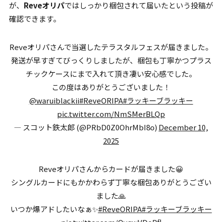
が、
Reveオリパ
ではしっかり梱包されて届いたという投稿が
確認できます。
Reveオリパさんで当選したテラスタルフェスが届きました。
発送が早すぎてびっくりしましたが、梱包も丁寧かつプラス
チックケースにまで入れて頂き凄い安心感でした。
この度はありがとうございました！
@waruiblackii
#ReveORIPA
#ラッキーブラッキー
pic.twitter.com/NmSMerBLQp
— スコット鉄太郎 (@PRbD0Z0OhrMbI8o)
December 10,
2025
Reveオリパさんからカードが届きました😀
シングルカードにもかかわらず丁寧な梱包ありがとうござい
ました🙏
いつか爆アドしたいなぁ✨️
#ReveORIPA
#ラッキーブラッキー