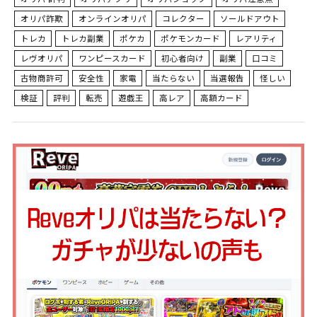
オリパ詐欺
オンラインオリパ
コレクター
ソールドアウト
トレカ
トレカ副業
ポケカ
ポケモンカード
レアリティ
レヴオリパ
ワンピースカード
初心者向け
副業
口コミ
古物商許可
安全性
家電
当たらない
当選報告
怪しい
検証
評判
転売
遊戯王
高レア
高額カード