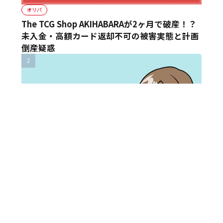
オリパ
The TCG Shop AKIHABARAが2ヶ月で破産！？
未入金・高額カード返却不可の被害実態と計画
倒産疑惑
オリパ
オリパスコープ(ORIPA SCOOP)管理人、伊沢に
ついて