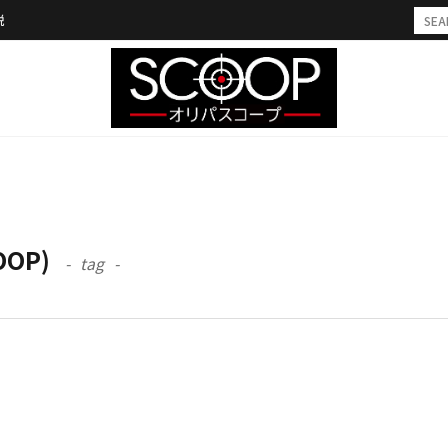
説
OOP)
tag