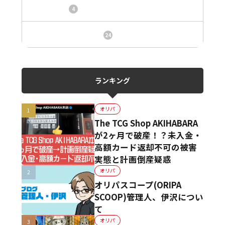
トレカ情報
4
ニュース、事件、炎上
24
ランキング
オリパ
The TCG Shop AKIHABARA
が2ヶ月で破産！？未入金・
高額カード返却不可の被害
実態と計画倒産疑惑
オリパ
オリパスコープ(ORIPA
SCOOP)管理人、伊沢につい
て
オリパ