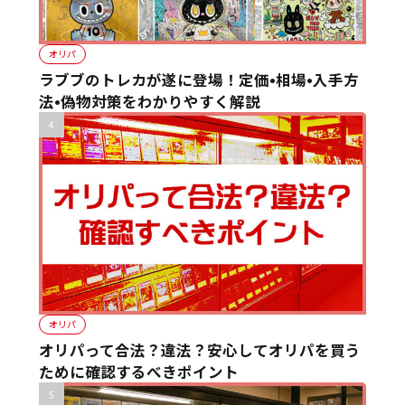
オリパ
ラブブのトレカが遂に登場！定価•相場•入手方
法•偽物対策をわかりやすく解説
オリパ
オリパって合法？違法？安心してオリパを買う
ために確認するべきポイント