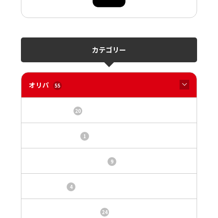
カテゴリー
オリパ
55
オリパサイト
20
カードショップ
1
トレカ・オリパ基本情報
9
トレカ情報
4
ニュース、事件、炎上
24