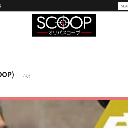
説
OOP)
tag