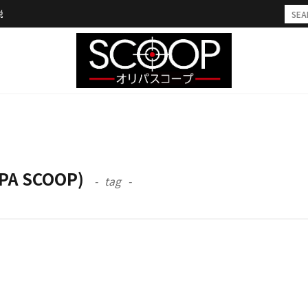
説
A SCOOP)
tag