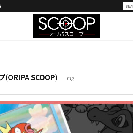
説
RIPA SCOOP)
tag