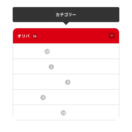
カテゴリー
オリパ
55
オリパサイト
20
カードショップ
1
トレカ・オリパ基本情報
9
トレカ情報
4
ニュース、事件、炎上
24