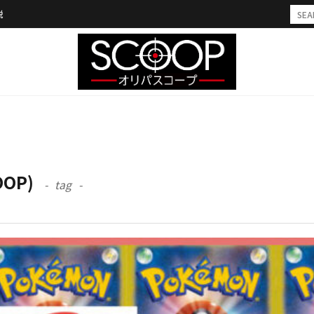
説
OOP)
tag