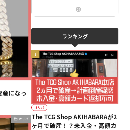
ニュース、事件、炎上
24
ランキング
資産になっ
オリパ
The TCG Shop AKIHABARAが2
オリパ
ヶ月で破産！？未入金・高額カ