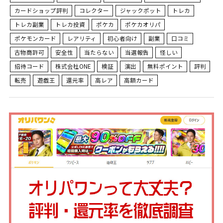
カードショップ評判
コレクター
ジャックポット
トレカ
トレカ副業
トレカ投資
ポケカ
ポケカオリパ
ポケモンカード
レアリティ
初心者向け
副業
口コミ
古物商許可
安全性
当たらない
当選報告
怪しい
招待コード
株式会社ONE
検証
演出
無料ポイント
評判
転売
遊戯王
還元率
高レア
高額カード