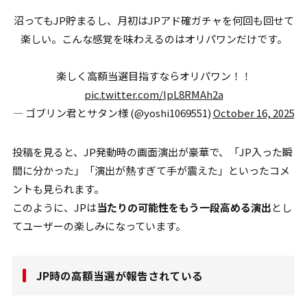
沼ってもJP貯まるし、月初はJPアド確ガチャを何回も回せて
楽しい。こんな感覚を味わえるのはオリパワンだけです。
楽しく高額当選目指すならオリパワン！！
pic.twitter.com/lpL8RMAh2a
— ゴブリン君とサタン様 (@yoshi1069551)
October 16, 2025
投稿を見ると、JP発動時の画面演出が豪華で、「JP入った瞬
間に分かった」「演出が熱すぎて手が震えた」といったコメ
ントも見られます。
このように、JPは
当たりの可能性をもう一段高める演出
とし
てユーザーの楽しみになっています。
JP時の高額当選が報告されている