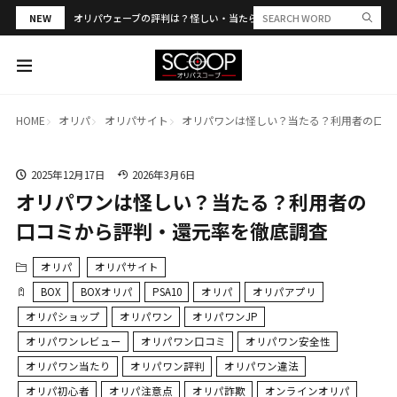
NEW
オリパウェーブの評判は？怪しい・当たらない？PSA合算や発送トラブル
HOME
オリパ
オリパサイト
オリパワンは怪しい？当たる？利用者の口コ
2025年12月17日
2026年3月6日
オリパワンは怪しい？当たる？利用者の
口コミから評判・還元率を徹底調査
オリパ
オリパサイト
BOX
BOXオリパ
PSA10
オリパ
オリパアプリ
オリパショップ
オリパワン
オリパワンJP
オリパワンレビュー
オリパワン口コミ
オリパワン安全性
オリパワン当たり
オリパワン評判
オリパワン違法
オリパ初心者
オリパ注意点
オリパ詐欺
オンラインオリパ