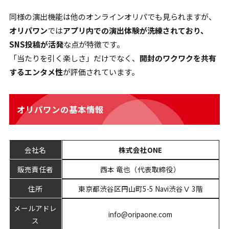
同様の演出機能は他のオンラインオリパでも見られますが、
オリパワン
では
アプリ内での演出体験が洗練されており、
SNS投稿が活発
な点が特徴です。
「当たりを引く楽しさ」だけでなく、
開封のワクワクを共有
するエンタメ性
が評価されています。
オリパワンの基本情報
会社名
株式会社ONE
販売責任者
西本 竜也（代表取締役）
住所
東京都渋谷区円山町5-5 Navi渋谷Ⅴ 3階
メールアドレ
info@oripaone.com
ス