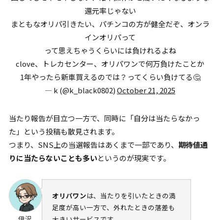
還元率じゃない
まともなオリパ引きたい、パチンコの方が健全だぞ、オンラ
インオリパって
って思えちゃうくらいには負けれるよね
clove、トレカセンター、オリパワンで何万負けたことか
1年やったら新車買えるのでは？ってくらい負けてる🤔
— k (@k_black0802)
October 21, 2025
当たり報告が目立つ一方で、同時に「自分は当たらなかっ
た」という投稿も散見されます。
つまり、SNS上の当選報告はあくまで一部であり、
期待値通
りに当たらないことも多い
というのが現実です。
オリパワン
は、当たりを引いたときの満
足度が高い一方で、外れたときの落差も
伊沢
大きいサービスです。