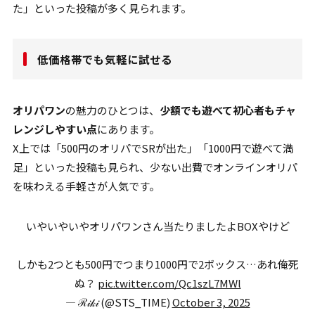
た」といった投稿が多く見られます。
低価格帯でも気軽に試せる
オリパワン
の魅力のひとつは、
少額でも遊べて初心者もチャ
レンジしやすい点
にあります。
X上では「500円のオリパでSRが出た」「1000円で遊べて満
足」といった投稿も見られ、少ない出費でオンラインオリパ
を味わえる手軽さが人気です。
いやいやいやオリパワンさん当たりましたよBOXやけど
しかも2つとも500円でつまり1000円で2ボックス…あれ俺死
ぬ？
pic.twitter.com/Qc1szL7MWl
— ℛ𝒾𝓀𝒾 (@STS_TIME)
October 3, 2025