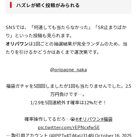
ハズレが続く投稿がみられる
SNSでは、「何連しても当たらなかった」「SR止まりばか
り」といった投稿も見られます。
オリパワン
は1回ごとの抽選結果が完全ランダムのため、当
たりを引けるかどうかはあくまで運次第です。
@oripaone_naka
福袋ガチャを5回回しましたが1回も当たりませんでした。2.5
万円負けです…。
1/2.9を5回連続外す確率は12%だぞ！
確率操作してるだろ…😭
#オリパワン
#福袋
pic.twitter.com/rEPNcxfwSE
— 取引用アカウント (@PPTx4TiMaU3148)
October 16, 2025