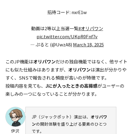
招待コード: nxrE1w
動画は2等以上当選一覧
#オリパワン
pic.twitter.com/UKpR0Fnf7v
— ぷると (@UwzA8)
March 18, 2025
このJP機能は
オリパワン
だけの独自機能ではなく、他サイト
にも似た仕組みはありますが、
オリパワン
は演出が分かりや
すく、SNSで報告される頻度が高いのが特徴です。
投稿内容を見ても、
Jにが入ったときの高揚感
がユーザーの
楽しみの一つになっていることが分かります。
JP（ジャックポット）演出は、
オリパワ
ン
の開封体験を盛り上げる要素のひとつ
伊沢
です。