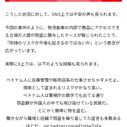
こうした状況に対して、SNS上では不安の声も見られます。
今回の事件のように、物流倉庫の内部で商品にアクセスでき
る立場の人間が窃盗に関与したケースが報じられたことで、
「同様のリスクが今後も起きるのではないか」という懸念が
広がっています。
実際にX上では、以下のような投稿も見られます。
ベトナム人に在庫管理や販売店系の仕事させちゃダメだよ。
現実として盗まれるリスクがかなり高い。
ベトナム人は警視庁の数字でも出てる通り
窃盗癖が外国人の中でも飛び抜けている民族だ。
とにかく簡単に物を盗む。
働きながら職場と店舗で窃盗を繰り返してた証言も多数ある
ほどだ。
pic.twitter.com/eFtrHwTzEe