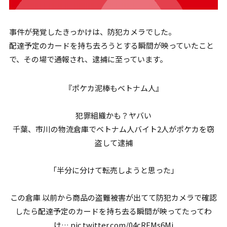
事件が発覚したきっかけは、防犯カメラでした。
配達予定のカードを持ち去ろうとする瞬間が映っていたこと
で、その場で通報され、逮捕に至っています。
『ポケカ泥棒もベトナム人』
犯罪組織かも？ヤバい
千葉、市川の物流倉庫でベトナム人バイト2人がポケカを窃
盗して逮捕
「半分に分けて転売しようと思った」
この倉庫 以前から商品の盗難被害が出てて防犯カメラで確認
したら配達予定のカードを持ち去る瞬間が映ってたってわ
け…
pic.twitter.com/04cREMs6Mi