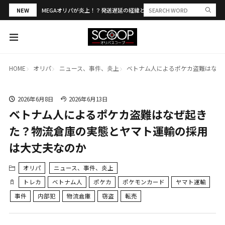
NEW
MEGAオリパが炎上！？発送遅延の経緯と評判・当選報告を解説
HOME
オリパ
ニュース、事件、炎上
ベトナム人によるポケカ盗難はなぜ
2026年6月8日
2026年6月13日
ベトナム人によるポケカ盗難はなぜ起き
た？物流倉庫の実態とヤマト運輸の採用
は大丈夫なのか
オリパ
ニュース、事件、炎上
トレカ
ベトナム人
ポケカ
ポケモンカード
ヤマト運輸
事件
内部犯
物流倉庫
窃盗
転売