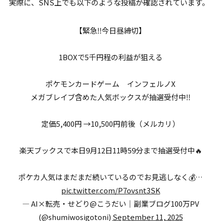
実際に、SNS上でも以下のような投稿が確認されています。
【緊急‼今日昼締切】
1BOXで5千円程の利益が狙える
ポケモンカードゲーム インフェルノX
メガブレイブ含めた人気ボックスが抽選受付中‼
定価5,400円 →10,500円前後（メルカリ）
楽天ブックスで本日9月12日11時59分まで抽選受付中🔥
ポケカ人気はまだまだ続いているのでお見逃しなく💰…
pic.twitter.com/P7ovsnt3SK
— AI×転売・せどり@こうだい｜副業ブログ100万PV
(@shumiwosigotoni)
September 11, 2025