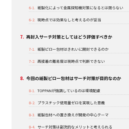
6-1.
紙製化によって金属探知機対策になるとは限らない
6-2.
現時点では効果なしと考えるのが妥当
7.
再封入サーチ対策としてはどう評価すべきか
7-1.
紙製ピロー包材はきれいに開封できるのか
7-2.
再接着の難易度は現時点で判断できない
8.
今回の紙製ピロー包材はサーチ対策が目的なのか
8-1.
TOPPANが強調しているのは環境配慮
8-2.
プラスチック使用量ゼロを実現した意義
8-3.
紙製包材への置き換えが開発の中心テーマ
8-4.
サーチ対策は副次的なメリットと考えられる