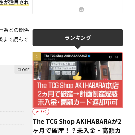
性が注目され
ニュース、事件、炎上
24
行為との関係
ランキング
後まで読んで
オリパ
The TCG Shop AKIHABARAが2
ヶ月で破産！？未入金・高額カ