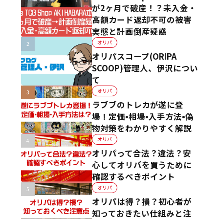
が2ヶ月で破産！？未入金・
高額カード返却不可の被害
実態と計画倒産疑惑
オリパ
オリパスコープ(ORIPA
SCOOP)管理人、伊沢につい
て
オリパ
ラブブのトレカが遂に登
場！定価•相場•入手方法•偽
物対策をわかりやすく解説
オリパ
オリパって合法？違法？安
心してオリパを買うために
確認するべきポイント
オリパ
オリパは得？損？初心者が
知っておきたい仕組みと注