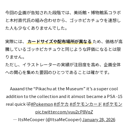
今回の企画が告知された段階では、美術館・博物館系コラボ
と木村直代氏の組み合わせから、ゴッホピカチュウを連想し
た人も少なくありませんでした。
実際には、
カードサイズや配布場所が異なる
ため、価格が高
騰しているゴッホピカチュウと同じような評価になるとは限
りません。
ただし、イラストレーターの実績が注目度を高め、企画全体
への関心を集めた要因のひとつであることは確かです。
Aaaand the “Pikachu at the Museum” it’s a super cool
addition to the collection and it almost became a PSA -15
real quick 🤣
#Pokemon
#ポケカ
#ポケモンカード
#ポケモン
pic.twitter.com/vuu2cP8VqZ
— ItsMeCooper (@ItsaMeCooper)
January 28, 2026