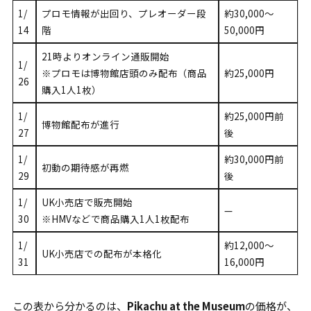
1/
プロモ情報が出回り、プレオーダー段
約30,000〜
14
階
50,000円
21時よりオンライン通販開始
1/
※プロモは博物館店頭のみ配布（商品
約25,000円
26
購入1人1枚）
1/
約25,000円前
博物館配布が進行
27
後
1/
約30,000円前
初動の期待感が再燃
29
後
1/
UK小売店で販売開始
—
30
※HMVなどで商品購入1人1枚配布
1/
約12,000〜
UK小売店での配布が本格化
31
16,000円
この表から分かるのは、
Pikachu at the Museum
の価格が、