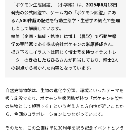
「ポケモン生態図鑑」（小学館）は、
2025年6月18日
発売
の公式図鑑で、ゲーム内の「ポケモン図鑑」にあ
る
7,500件超の記述
を行動生態学・生態学の観点で整理
し直して解説しています。
執筆（企画・構成・執筆）は
博士（農学）で行動生態
学の専門家
である株式会社ポケモンの
米原善成
さん、
描き下ろしイラストは同じく
博士号を持つ
イラストレ
ーターの
きのしたちひろ
さんが担当しており、博士2人
の視点から書かれた内容となっています。
自然史博物館は、生物の進化や分類、環境といったテーマを
扱う施設であり、ポケモン生態図鑑が持つ「ポケモンを架空
の生物として観察する」という考え方と方向性が近いことか
ら、今回のコラボレーションにつながっています。
そのため、この企画は単に30周年を祝う記念イベントという