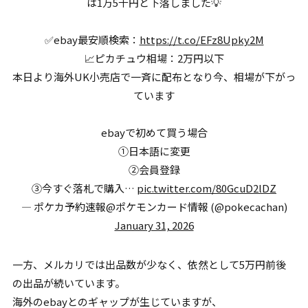
は1万5千円と下落しました💡
✅ebay最安順検索：
https://t.co/EFz8Upky2M
📈ピカチュウ相場：2万円以下
本日より海外UK小売店で一斉に配布となり今、相場が下がっ
ています
ebayで初めて買う場合
①日本語に変更
②会員登録
③今すぐ落札で購入…
pic.twitter.com/80GcuD2lDZ
— ポケカ予約速報@ポケモンカード情報 (@pokecachan)
January 31, 2026
一方、メルカリでは出品数が少なく、依然として5万円前後
の出品が続いています。
海外のebayとのギャップが生じていますが、