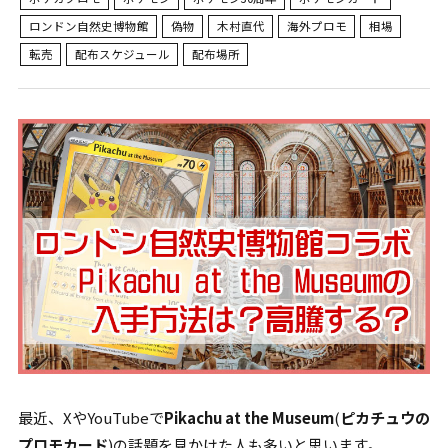
ロンドン自然史博物館
偽物
木村直代
海外プロモ
相場
転売
配布スケジュール
配布場所
最近、XやYouTubeで
Pikachu at the Museum
(
ピカチュウの
プロモカード
)の話題を見かけた人も多いと思います。