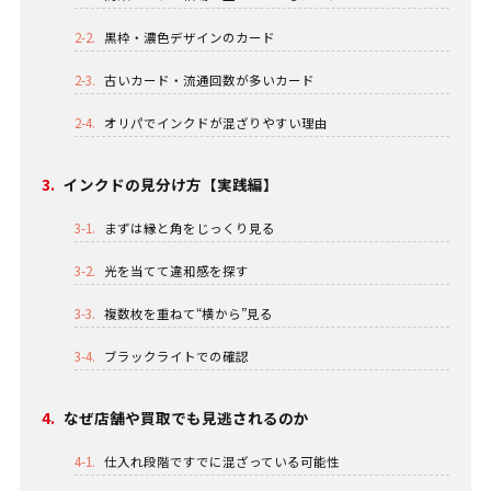
2-2.
黒枠・濃色デザインのカード
2-3.
古いカード・流通回数が多いカード
2-4.
オリパでインクドが混ざりやすい理由
3.
インクドの見分け方【実践編】
3-1.
まずは縁と角をじっくり見る
3-2.
光を当てて違和感を探す
3-3.
複数枚を重ねて“横から”見る
3-4.
ブラックライトでの確認
4.
なぜ店舗や買取でも見逃されるのか
4-1.
仕入れ段階ですでに混ざっている可能性