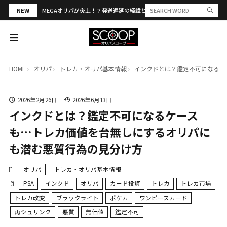
NEW
MEGAオリパが炎上！？発送遅延の経緯と評判・当選報告を解説
HOME
オリパ
トレカ・オリパ基本情報
インクドとは？鑑定不可になるケ
2026年2月26日
2026年6月13日
インクドとは？鑑定不可になるケース
も…トレカ価値を台無しにするオリパに
も潜む悪質行為の見分け方
オリパ
トレカ・オリパ基本情報
PSA
インクド
オリパ
カード投資
トレカ
トレカ市場
トレカ改変
ブラックライト
ポケカ
ワンピースカード
再シュリンク
悪質
無価値
鑑定不可