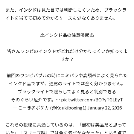
また、
インクド
は見た目では判断しにくいため、ブラックラ
イトを当てて初めて分かるケースも少なくありません。
⚠️インクド品の注意喚起⚠️
皆さんワンピのインクドがどれだけ分かりにくいか知ってま
すか？
前回のワンピバブルの時にコミパラや高額帯によく見られた
インクド品ですが、通常のライトでは全く分かりません。
ブラックライトで照らしてよく見ると判別できる
そのぐらい厄介です。…
pic.twitter.com/BO7yTGLEyT
— こーき@ポケカ (@Koukiboxing1)
January 22, 2026
これらの投稿に共通しているのは、「最初は美品だと思って
いた」「スリーブ越しでは全く気づかなかった」という点で