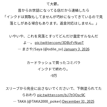
て大鬱。
昔からお世話になってる店だから連絡したら
｢インクドは買取もしてませんが巧妙になってきているので見
落としがある場合もあります。返金対応はしません。｣
いやいや、これを見落とすってどんだけ査定ザルなんだ
よ…。
pic.twitter.com/3DBzFrNuoT
— まさや/Saya (@odile_sv)
January 3, 2026
カードラッシュで買ったコミパラ
インクドで終わり。
-9万
スリーブから完全に出さないでくださいで、下側塗られてた
らおわり
pic.twitter.com/bJ7tQOsc9C
— TAKA (@TAKA2000_poker)
December 31, 2025