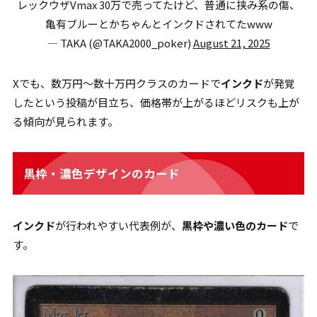
レックウザVmax 30万で売ってたけど、普通に挟み系の傷、
亀有ブルーとかちゃんとインクドされてたwww
— TAKA (@TAKA2000_poker)
August 21, 2025
Xでも、数万円〜数十万円クラスのカードで
インクド
が発覚
したという投稿が目立ち、価格帯が上がるほどリスクも上が
る傾向が見られます。
黒枠・濃色デザインのカード
インクド
が行われやすい代表例が、
黒枠や濃い色のカード
で
す。